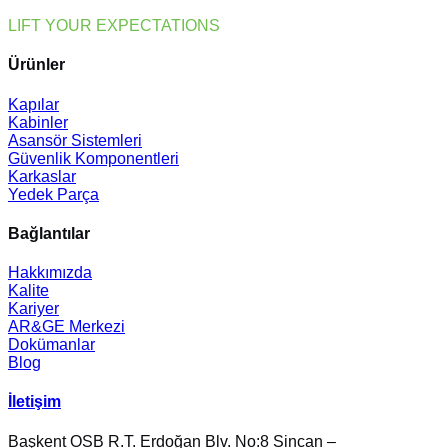
Older
LIFT YOUR EXPECTATIONS
Buildings
Ürünler
Kapılar
Kabinler
Asansör Sistemleri
Güvenlik Komponentleri
Karkaslar
Yedek Parça
Bağlantılar
Hakkımızda
Kalite
Kariyer
AR&GE Merkezi
Dokümanlar
Blog
İletişim
Başkent OSB R.T. Erdoğan Blv. No:8 Sincan –