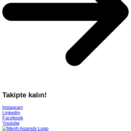
about
Why
Takipte kalın!
Elevator
Modernization
Instagram
is
Linkedin
the
Facebook
Best
Youtube
Investment
for