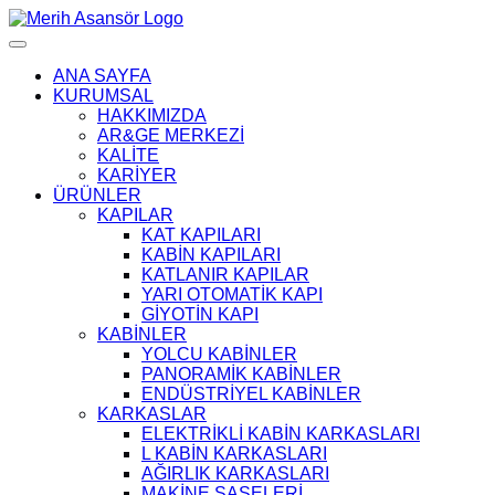
ANA SAYFA
KURUMSAL
HAKKIMIZDA
AR&GE MERKEZİ
KALİTE
KARİYER
ÜRÜNLER
KAPILAR
KAT KAPILARI
KABİN KAPILARI
KATLANIR KAPILAR
YARI OTOMATİK KAPI
GİYOTİN KAPI
KABİNLER
YOLCU KABİNLER
PANORAMİK KABİNLER
ENDÜSTRİYEL KABİNLER
KARKASLAR
ELEKTRİKLİ KABİN KARKASLARI
L KABİN KARKASLARI
AĞIRLIK KARKASLARI
MAKİNE ŞASELERİ