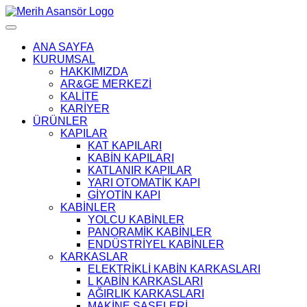
ANA SAYFA
KURUMSAL
HAKKIMIZDA
AR&GE MERKEZİ
KALİTE
KARİYER
ÜRÜNLER
KAPILAR
KAT KAPILARI
KABİN KAPILARI
KATLANIR KAPILAR
YARI OTOMATİK KAPI
GİYOTİN KAPI
KABİNLER
YOLCU KABİNLER
PANORAMİK KABİNLER
ENDÜSTRİYEL KABİNLER
KARKASLAR
ELEKTRİKLİ KABİN KARKASLARI
L KABİN KARKASLARI
AĞIRLIK KARKASLARI
MAKİNE ŞASELERİ