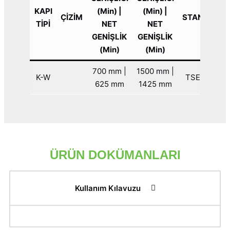
KAPI
(Min) |
(Min) |
ÇİZİM
STANDART
TİPİ
NET
NET
GENİŞLİK
GENİŞLİK
(Min)
(Min)
700 mm |
1500 mm |
K-W
TSEK 525
625 mm
1425 mm
ÜRÜN DOKÜMANLARI
Kullanım Kılavuzu