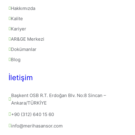
Hakkımızda
Kalite
Kariyer
AR&GE Merkezi
Dokümanlar
Blog
İletişim
Başkent OSB R.T. Erdoğan Blv. No:8 Sincan – 
Ankara/TÜRKİYE
+90 (312) 640 15 60
info@merihasansor.com