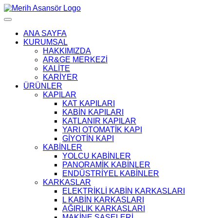
ANA SAYFA
KURUMSAL
HAKKIMIZDA
AR&GE MERKEZİ
KALİTE
KARİYER
ÜRÜNLER
KAPILAR
KAT KAPILARI
KABİN KAPILARI
KATLANIR KAPILAR
YARI OTOMATİK KAPI
GİYOTİN KAPI
KABİNLER
YOLCU KABİNLER
PANORAMİK KABİNLER
ENDÜSTRİYEL KABİNLER
KARKASLAR
ELEKTRİKLİ KABİN KARKASLARI
L KABİN KARKASLARI
AĞIRLIK KARKASLARI
MAKİNE ŞASELERİ