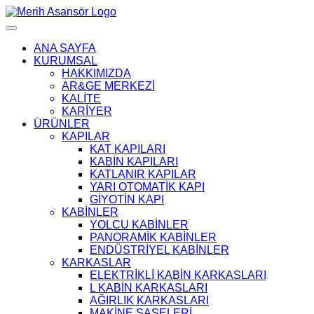
ANA SAYFA
KURUMSAL
HAKKIMIZDA
AR&GE MERKEZİ
KALİTE
KARİYER
ÜRÜNLER
KAPILAR
KAT KAPILARI
KABİN KAPILARI
KATLANIR KAPILAR
YARI OTOMATİK KAPI
GİYOTİN KAPI
KABİNLER
YOLCU KABİNLER
PANORAMİK KABİNLER
ENDÜSTRİYEL KABİNLER
KARKASLAR
ELEKTRİKLİ KABİN KARKASLARI
L KABİN KARKASLARI
AĞIRLIK KARKASLARI
MAKİNE ŞASELERİ