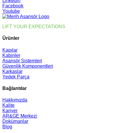
Linkedin
for
Facebook
Large
Youtube
Construction
Projects
LIFT YOUR EXPECTATIONS
Ürünler
Kapılar
Kabinler
Asansör Sistemleri
Güvenlik Komponentleri
Karkaslar
Yedek Parça
Bağlantılar
Hakkımızda
Kalite
Kariyer
AR&GE Merkezi
Dokümanlar
Blog